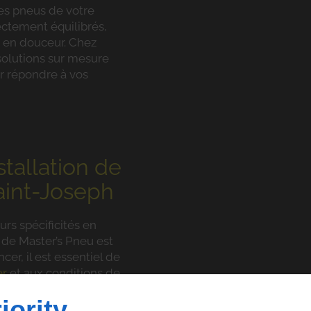
es pneus de votre
ectement équilibrés,
t en douceur. Chez
solutions sur mesure
r répondre à vos
stallation de
aint-Joseph
urs spécificités en
de Master’s Pneu est
er, il est essentiel de
er
et aux conditions de
iority