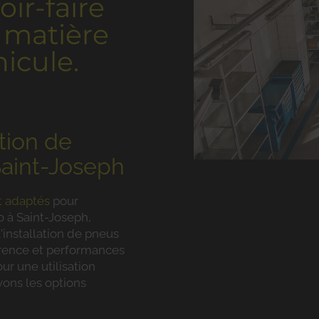
ir-faire
 matière
icule.
ation de
aint-Joseph
t adaptés
pour
o à Saint-Joseph,
installation de pneus
érence et performances
r une utilisation
vons les options