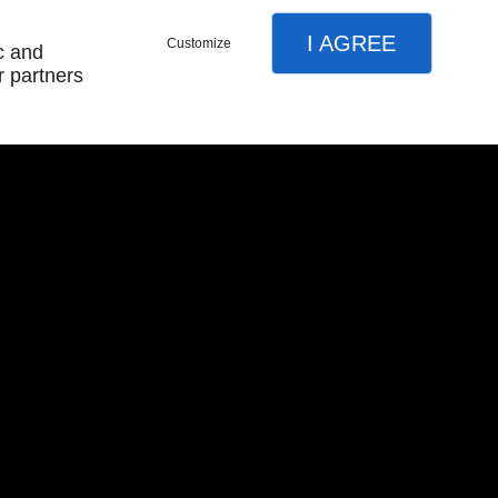
I AGREE
Customize
c and
r partners
Suivez-nous
Conditions Generales de Vente