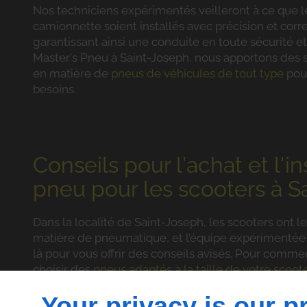
Nos techniciens expérimentés veilleront à ce que l
camionnette soient installés avec précision et corr
garantissant ainsi une conduite en toute sécurité e
Master's Pneu à Saint-Joseph, nous apportons des 
en matière de
pneus de véhicules de tout type
pou
besoins.
Conseils pour l'achat et l'in
pneu pour les scooters à S
Dans la localité de Saint-Joseph, les scooters ont le
matière de pneumatique, et l’équipe expérimentée 
là pour vous offrir des conseils avisés. Pour commenc
choisir des
pneus adaptés à la taille de votre scoot
conduite locales à Saint-Joseph.
Your privacy is our pr