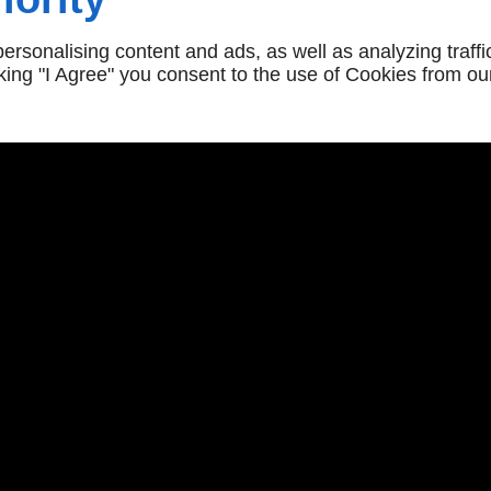
s pneus appropriés en
tion de la saison et de
rsonalising content and ads, as well as analyzing traffi
 nous effectuons
icking "I Agree" you consent to the use of Cookies from ou
une conduite en toute
À propos
Accueil
2h00 | 14h00 - 17h45